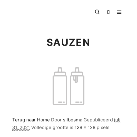
Hoofdm
Zoeken
Meer info
SAUZEN
Terug naar Home
Door
silbosma
Gepubliceerd
juli
31, 2021
Volledige grootte is
128 × 128
pixels